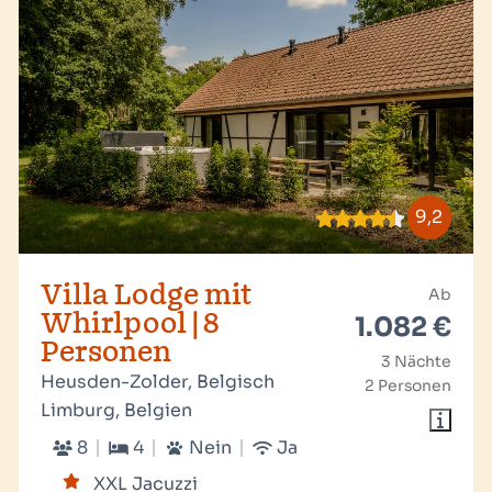
9,2
Villa Lodge mit
Ab
Whirlpool | 8
1.082 €
Personen
3 Nächte
Heusden-Zolder, Belgisch
2 Personen
Limburg, Belgien
8
4
Nein
Ja
XXL Jacuzzi