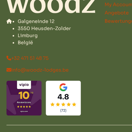
My Accoun
Angebote
Bewertung
Galgeneinde 12
3550 Heusden-Zolder
Limburg
België
+32 471 51 48 75
info@woodz-lodges.be