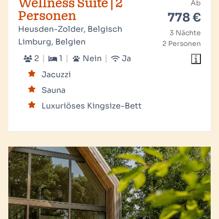
Wellness Suite | 2
Ab
Personen
778 €
Heusden-Zolder, Belgisch
3 Nächte
Limburg, Belgien
2 Personen
2
1
Nein
Ja
Jacuzzi
Sauna
Luxuriöses Kingsize-Bett