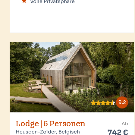
Volle Privatsphäre
9,2
Lodge | 6 Personen
Ab
742 €
Heusden-Zolder, Belgisch