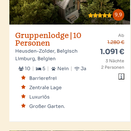
9,9
Gruppenlodge | 10
Ab
Personen
1.280 €
1.091 €
Heusden-Zolder, Belgisch
Limburg, Belgien
3 Nächte
2 Personen
10
5
Nein
Ja
Barrierefrei
Zentrale Lage
Luxuriös
Großer Garten.