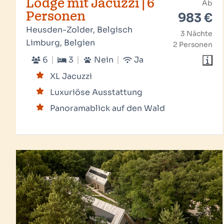
Lodge mit Jacuzzi | 6
Ab
Personen
983 €
Heusden-Zolder, Belgisch
3 Nächte
Limburg, Belgien
2 Personen
6
3
Nein
Ja
XL Jacuzzi
Luxuriöse Ausstattung
Panoramablick auf den Wald