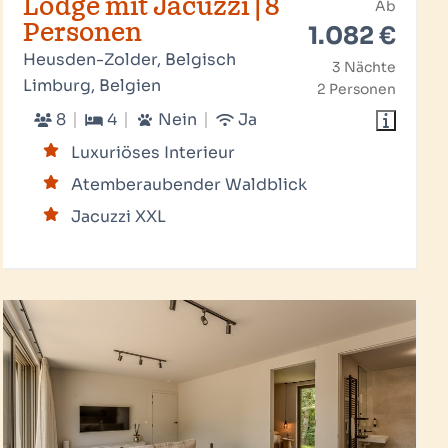
Lodge mit Jacuzzi | 8
Ab
Personen
1.082 €
Heusden-Zolder, Belgisch
3 Nächte
Limburg, Belgien
2 Personen
8
4
Nein
Ja
Luxuriöses Interieur
Atemberaubender Waldblick
Jacuzzi XXL