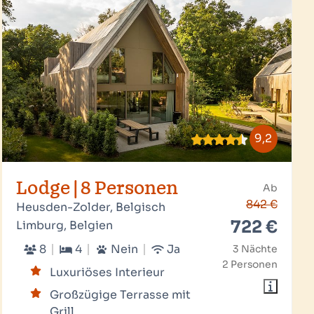
9,2
Lodge | 8 Personen
Ab
842 €
Heusden-Zolder, Belgisch
722 €
Limburg, Belgien
8
4
Nein
Ja
3 Nächte
2 Personen
Luxuriöses Interieur
Großzügige Terrasse mit
Grill