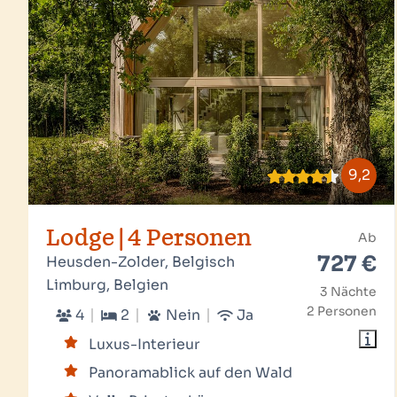
9,2
Lodge | 4 Personen
Ab
727 €
Heusden-Zolder, Belgisch
Limburg, Belgien
3 Nächte
2 Personen
4
2
Nein
Ja
Luxus-Interieur
Panoramablick auf den Wald