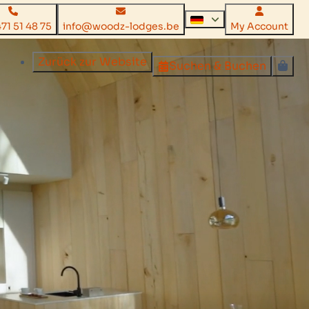
71 51 48 75
info@woodz-lodges.be
My Account
Zurück zur Website
Suchen & Buchen